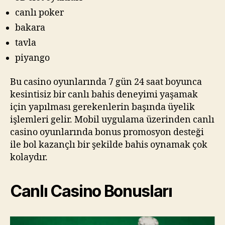
canlı poker
bakara
tavla
piyango
Bu casino oyunlarında 7 gün 24 saat boyunca
kesintisiz bir canlı bahis deneyimi yaşamak
için yapılması gerekenlerin başında üyelik
işlemleri gelir. Mobil uygulama üzerinden canlı
casino oyunlarında bonus promosyon desteği
ile bol kazançlı bir şekilde bahis oynamak çok
kolaydır.
Canlı Casino Bonusları