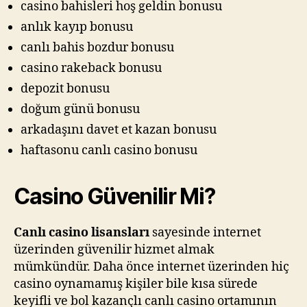
casino bahisleri hoş geldin bonusu
anlık kayıp bonusu
canlı bahis bozdur bonusu
casino rakeback bonusu
depozit bonusu
doğum günü bonusu
arkadaşını davet et kazan bonusu
haftasonu canlı casino bonusu
Casino Güvenilir Mi?
Canlı casino lisansları
sayesinde internet
üzerinden güvenilir hizmet almak
mümkündür. Daha önce internet üzerinden hiç
casino oynamamış kişiler bile kısa sürede
keyifli ve bol kazançlı canlı casino ortamının