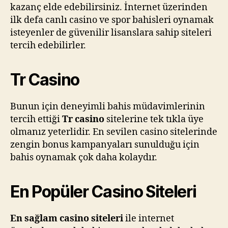
kazanç elde edebilirsiniz. İnternet üzerinden
ilk defa canlı casino ve spor bahisleri oynamak
isteyenler de güvenilir lisanslara sahip siteleri
tercih edebilirler.
Tr Casino
Bunun için deneyimli bahis müdavimlerinin
tercih ettiği
Tr casino
sitelerine tek tıkla üye
olmanız yeterlidir. En sevilen casino sitelerinde
zengin bonus kampanyaları sunulduğu için
bahis oynamak çok daha kolaydır.
En Popüler Casino Siteleri
En sağlam casino siteleri
ile internet